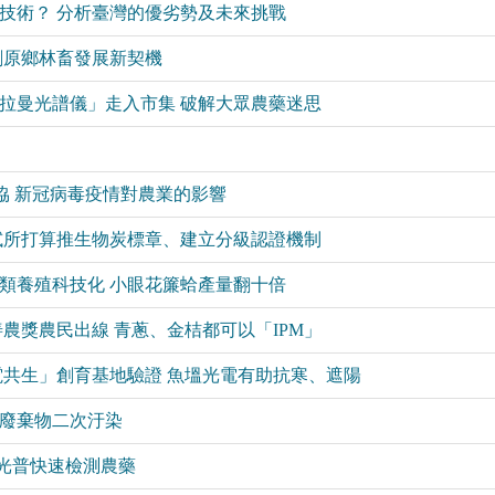
物替代技術？ 分析臺灣的優劣勢及未來挑戰
 共創原鄉林畜發展新契機
有效！「拉曼光譜儀」走入市集 破解大眾農藥迷思
農協 新冠病毒疫情對農業的影響
業」 林試所打算推生物炭標章、建立分級認證機制
生推貝類養殖科技化 小眼花簾蛤產量翻十倍
 首屆善農獎農民出線 青蔥、金桔都可以「IPM」
 「漁電共生」創育基地驗證 魚塭光電有助抗寒、遮陽
完生廢棄物二次汙染
拉曼光普快速檢測農藥