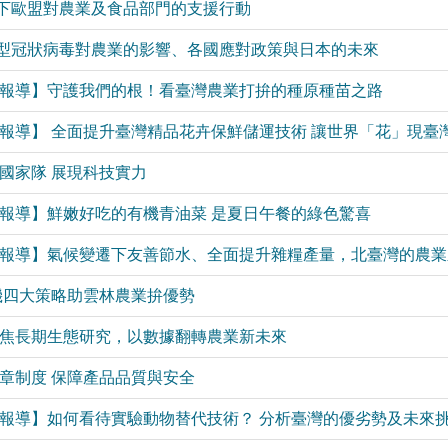
冠病毒下歐盟對農業及食品部門的支援行動
本：新型冠狀病毒對農業的影響、各國應對政策與日本的未來
世代系列報導】守護我們的根！看臺灣農業打拚的種原種苗之路
世代系列報導】 全面提升臺灣精品花卉保鮮儲運技術 讓世界「花」現臺
南向國家隊 展現科技實力
世代系列報導】鮮嫩好吃的有機青油菜 是夏日午餐的綠色驚喜
新世代系列報導】氣候變遷下友善節水、全面提升雜糧產量，北臺灣的農
家提轉機四大策略助雲林農業拚優勢
世代】聚焦長期生態研究，以數據翻轉農業新未來
加物標章制度 保障產品品質與安全
世代系列報導】如何看待實驗動物替代技術？ 分析臺灣的優劣勢及未來