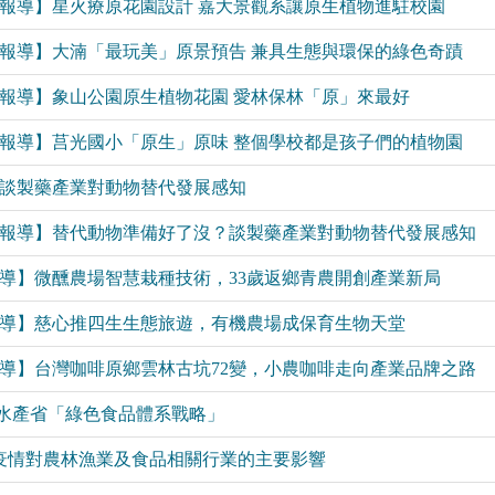
世代系列報導】星火療原花園設計 嘉大景觀系讓原生植物進駐校園
世代系列報導】大湳「最玩美」原景預告 兼具生態與環保的綠色奇蹟
世代系列報導】象山公園原生植物花園 愛林保林「原」來最好
世代系列報導】莒光國小「原生」原味 整個學校都是孩子們的植物園
了沒？談製藥產業對動物替代發展感知
世代系列報導】替代動物準備好了沒？談製藥產業對動物替代發展感知
林系列報導】微醺農場智慧栽種技術，33歲返鄉青農開創產業新局
林系列報導】慈心推四生生態旅遊，有機農場成保育生物天堂
林系列報導】台灣咖啡原鄉雲林古坑72變，小農咖啡走向產業品牌之路
農林水產省「綠色食品體系戰略」
冠疫情對農林漁業及食品相關行業的主要影響