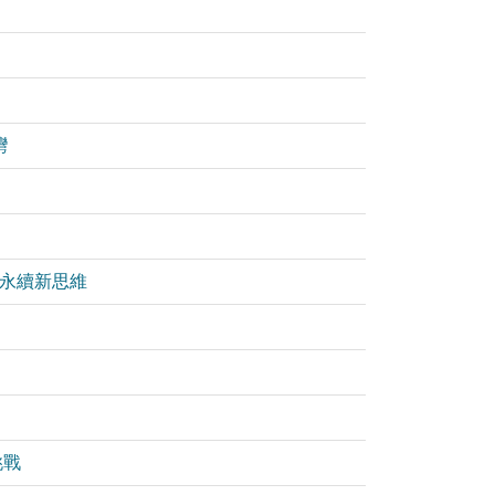
灣
業永續新思維
挑戰