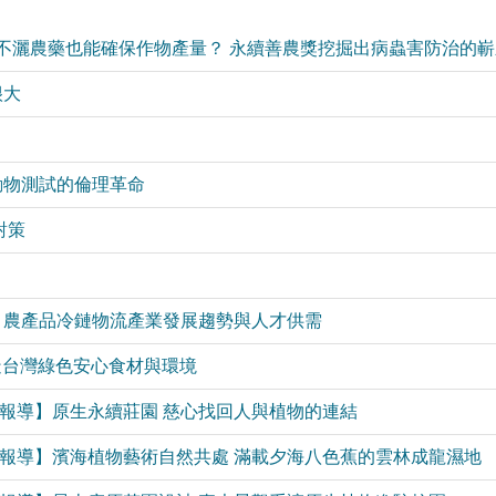
列報導】不灑農藥也能確保作物產量？ 永續善農獎挖掘出病蟲害防治的
很大
動物測試的倫理革命
對策
跨域培訓 農產品冷鏈物流產業發展趨勢與人才供需
程 打造台灣綠色安心食材與環境
世代系列報導】原生永續莊園 慈心找回人與植物的連結
世代系列報導】濱海植物藝術自然共處 滿載夕海八色蕉的雲林成龍濕地